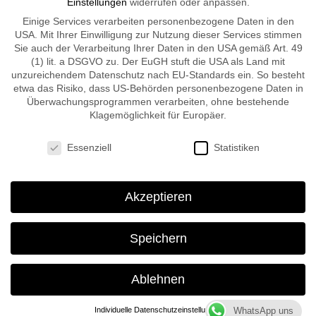
Einstellungen
widerrufen oder anpassen.
Einige Services verarbeiten personenbezogene Daten in den
Düsseldorf:
USA. Mit Ihrer Einwilligung zur Nutzung dieser Services stimmen
Sie auch der Verarbeitung Ihrer Daten in den USA gemäß Art. 49
Kosmetikstudio
(1) lit. a DSGVO zu. Der EuGH stuft die USA als Land mit
Grafenberger Allee 411
unzureichendem Datenschutz nach EU-Standards ein. So besteht
40235 Düsseldorf
etwa das Risiko, dass US-Behörden personenbezogene Daten in
Überwachungsprogrammen verarbeiten, ohne bestehende
Klagemöglichkeit für Europäer.
Öffnungszeiten:
Datenschutzeinstellungen
Essenziell
Statistiken
Termine nach telefonischer Vereinbarung
Akzeptieren
Speichern
Kontakt
Impressum
Datenschutzerklärung
Ablehnen
WhatsApp uns
Individuelle Datenschutzeinstellungen