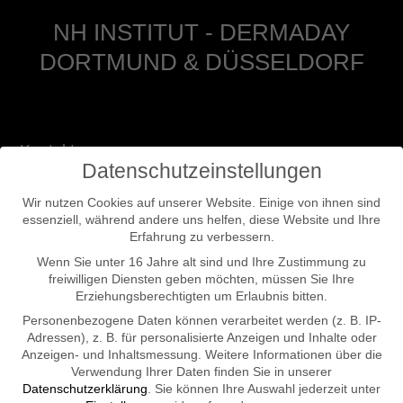
NH INSTITUT - DERMADAY
DORTMUND & DÜSSELDORF
Kontakt:
Datenschutzeinstellungen
Telefon für Beratung
Wir nutzen Cookies auf unserer Website. Einige von ihnen sind
Mobil: 0231 130 64 969
essenziell, während andere uns helfen, diese Website und Ihre
www.nh-institut.de
Erfahrung zu verbessern.
info@nh-institut.de
Wenn Sie unter 16 Jahre alt sind und Ihre Zustimmung zu
freiwilligen Diensten geben möchten, müssen Sie Ihre
Erziehungsberechtigten um Erlaubnis bitten.
Dortmund:
Personenbezogene Daten können verarbeitet werden (z. B. IP-
Dermaday GmbH
Adressen), z. B. für personalisierte Anzeigen und Inhalte oder
Anzeigen- und Inhaltsmessung.
Weitere Informationen über die
Londoner Bogen 3
Verwendung Ihrer Daten finden Sie in unserer
44139 Dortmund
Datenschutzerklärung
.
Sie können Ihre Auswahl jederzeit unter