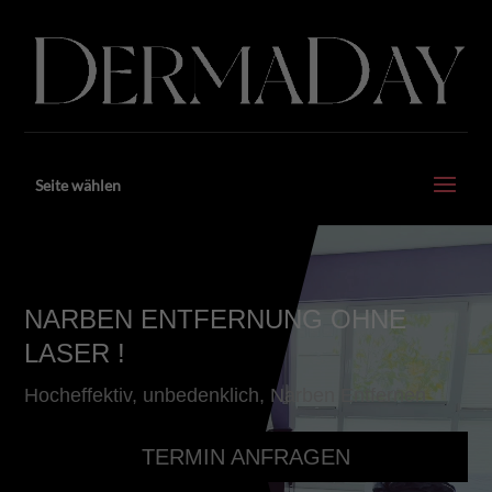
Seite wählen
Video-
Player
NARBEN ENTFERNUNG OHNE
LASER !
Hocheffektiv, unbedenklich, Narben Entfernen
TERMIN ANFRAGEN