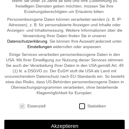
Wenn Sie unter 16 Jahre alt sind und Ihre Zustimmung zu
freiwilligen Diensten geben möchten, müssen Sie Ihre
Erziehungsberechtigten um Erlaubnis bitten.
Dortmund:
Personenbezogene Daten können verarbeitet werden (z. B. IP-
Dermaday GmbH
Adressen), z. B. für personalisierte Anzeigen und Inhalte oder
Anzeigen- und Inhaltsmessung.
Weitere Informationen über die
Londoner Bogen 3
Verwendung Ihrer Daten finden Sie in unserer
44139 Dortmund
Datenschutzerklärung
.
Sie können Ihre Auswahl jederzeit unter
Einstellungen
widerrufen oder anpassen.
Einige Services verarbeiten personenbezogene Daten in den
Düsseldorf:
USA. Mit Ihrer Einwilligung zur Nutzung dieser Services stimmen
Kosmetikstudio
Sie auch der Verarbeitung Ihrer Daten in den USA gemäß Art. 49
(1) lit. a DSGVO zu. Der EuGH stuft die USA als Land mit
Grafenberger Allee 411
unzureichendem Datenschutz nach EU-Standards ein. So besteht
40235 Düsseldorf
etwa das Risiko, dass US-Behörden personenbezogene Daten in
Überwachungsprogrammen verarbeiten, ohne bestehende
Klagemöglichkeit für Europäer.
Öffnungszeiten:
Datenschutzeinstellungen
Essenziell
Statistiken
Termine nach telefonischer Vereinbarung
Akzeptieren